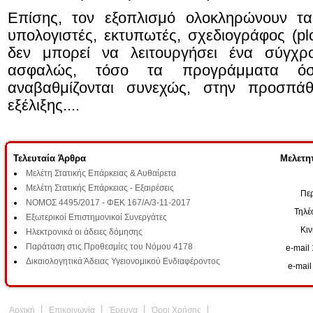
Επίσης, τον εξοπλισμό ολοκληρώνουν τα
υπολογιστές, εκτυπωτές, σχεδιογράφος (plo
δεν μπορεί να λειτουργήσει ένα σύγχρο
ασφαλώς, τόσο τα προγράμματα ό
αναβαθμίζονται συνεχώς, στην προσπά
εξέλιξης....
Τελευταία Άρθρα
Μελετητ
Μελέτη Στατικής Επάρκειας & Αυθαίρετα
Μελέτη Στατικής Επάρκειας - Εξαιρέσεις
Περ
ΝΟΜΟΣ 4495/2017 - ΦΕΚ 167/Α/3-11-2017
Τηλέ
Εξωτερικοί Επιστημονικοί Συνεργάτες
Κι
Ηλεκτρονικά οι άδειες δόμησης
Παράταση στις Προθεσμίες του Νόμου 4178
e-mail 
Δικαιολογητικά Άδειας Υγειονομικού Ενδιαφέροντος
e-mail
Αρχική
Επικοινωνία
Έρευνα
Όροι Χρήσης